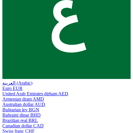
ع
العربية (Arabic)
Euro
EUR
United Arab Emirates dirham
AED
Armenian dram
AMD
Australian dollar
AUD
Bulgarian lev
BGN
Bahraini dinar
BHD
Brazilian real
BRL
Canadian dollar
CAD
Swiss franc
CHF