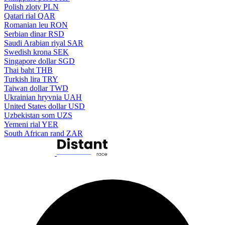
Polish zloty
PLN
Qatari rial
QAR
Romanian leu
RON
Serbian dinar
RSD
Saudi Arabian riyal
SAR
Swedish krona
SEK
Singapore dollar
SGD
Thai baht
THB
Turkish lira
TRY
Taiwan dollar
TWD
Ukrainian hryvnia
UAH
United States dollar
USD
Uzbekistan som
UZS
Yemeni rial
YER
South African rand
ZAR