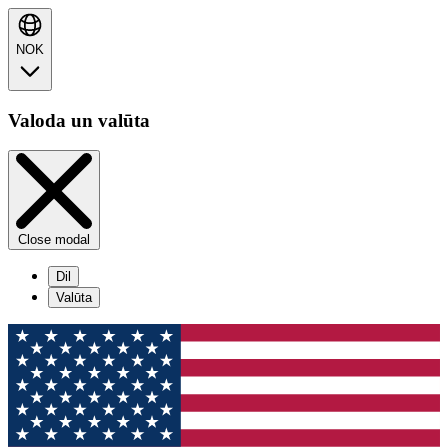
NOK
Valoda un valūta
Close modal
Dil
Valūta