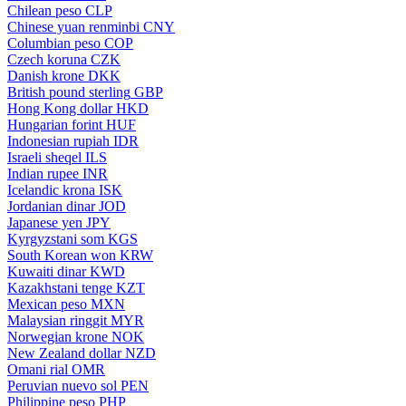
Chilean peso
CLP
Chinese yuan renminbi
CNY
Columbian peso
COP
Czech koruna
CZK
Danish krone
DKK
British pound sterling
GBP
Hong Kong dollar
HKD
Hungarian forint
HUF
Indonesian rupiah
IDR
Israeli sheqel
ILS
Indian rupee
INR
Icelandic krona
ISK
Jordanian dinar
JOD
Japanese yen
JPY
Kyrgyzstani som
KGS
South Korean won
KRW
Kuwaiti dinar
KWD
Kazakhstani tenge
KZT
Mexican peso
MXN
Malaysian ringgit
MYR
Norwegian krone
NOK
New Zealand dollar
NZD
Omani rial
OMR
Peruvian nuevo sol
PEN
Philippine peso
PHP