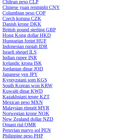
Chilean peso
CLP
Chinese yuan renminbi
CNY
Columbian peso
COP
Czech koruna
CZK
Danish krone
DKK
British pound sterling
GBP
Hong Kong dollar
HKD
Hungarian forint
HUF
Indonesian rupiah
IDR
Israeli sheqel
ILS
Indian rupee
INR
Icelandic krona
ISK
Jordanian dinar
JOD
Japanese yen
JPY
Kyrgyzstani som
KGS
South Korean won
KRW
Kuwaiti dinar
KWD
Kazakhstani tenge
KZT
Mexican peso
MXN
Malaysian ringgit
MYR
Norwegian krone
NOK
New Zealand dollar
NZD
Omani rial
OMR
Peruvian nuevo sol
PEN
Philippine peso
PHP