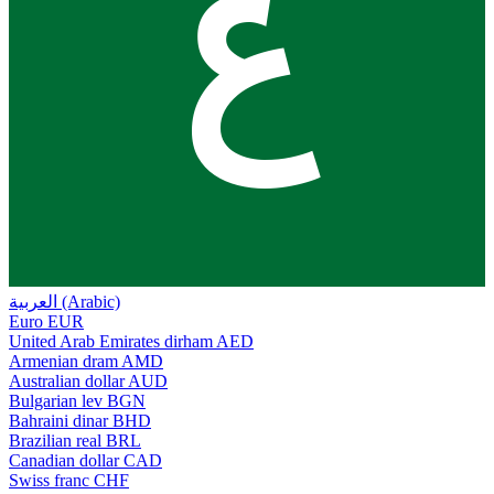
ع
العربية (Arabic)
Euro
EUR
United Arab Emirates dirham
AED
Armenian dram
AMD
Australian dollar
AUD
Bulgarian lev
BGN
Bahraini dinar
BHD
Brazilian real
BRL
Canadian dollar
CAD
Swiss franc
CHF