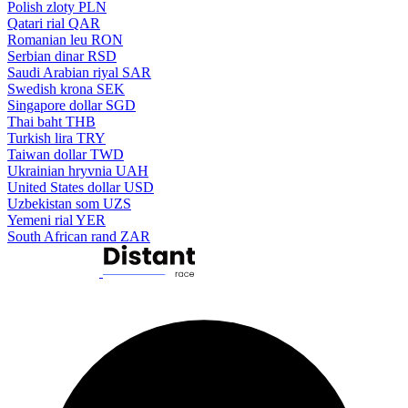
Polish zloty
PLN
Qatari rial
QAR
Romanian leu
RON
Serbian dinar
RSD
Saudi Arabian riyal
SAR
Swedish krona
SEK
Singapore dollar
SGD
Thai baht
THB
Turkish lira
TRY
Taiwan dollar
TWD
Ukrainian hryvnia
UAH
United States dollar
USD
Uzbekistan som
UZS
Yemeni rial
YER
South African rand
ZAR