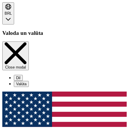
BRL
Valoda un valūta
Close modal
Dil
Valūta