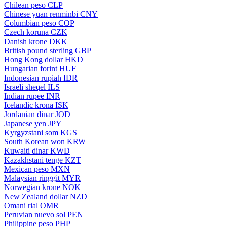
Chilean peso
CLP
Chinese yuan renminbi
CNY
Columbian peso
COP
Czech koruna
CZK
Danish krone
DKK
British pound sterling
GBP
Hong Kong dollar
HKD
Hungarian forint
HUF
Indonesian rupiah
IDR
Israeli sheqel
ILS
Indian rupee
INR
Icelandic krona
ISK
Jordanian dinar
JOD
Japanese yen
JPY
Kyrgyzstani som
KGS
South Korean won
KRW
Kuwaiti dinar
KWD
Kazakhstani tenge
KZT
Mexican peso
MXN
Malaysian ringgit
MYR
Norwegian krone
NOK
New Zealand dollar
NZD
Omani rial
OMR
Peruvian nuevo sol
PEN
Philippine peso
PHP