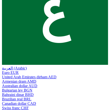
ع
العربية (Arabic)
Euro
EUR
United Arab Emirates dirham
AED
Armenian dram
AMD
Australian dollar
AUD
Bulgarian lev
BGN
Bahraini dinar
BHD
Brazilian real
BRL
Canadian dollar
CAD
Swiss franc
CHF