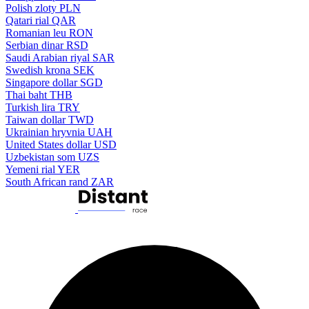
Polish zloty
PLN
Qatari rial
QAR
Romanian leu
RON
Serbian dinar
RSD
Saudi Arabian riyal
SAR
Swedish krona
SEK
Singapore dollar
SGD
Thai baht
THB
Turkish lira
TRY
Taiwan dollar
TWD
Ukrainian hryvnia
UAH
United States dollar
USD
Uzbekistan som
UZS
Yemeni rial
YER
South African rand
ZAR