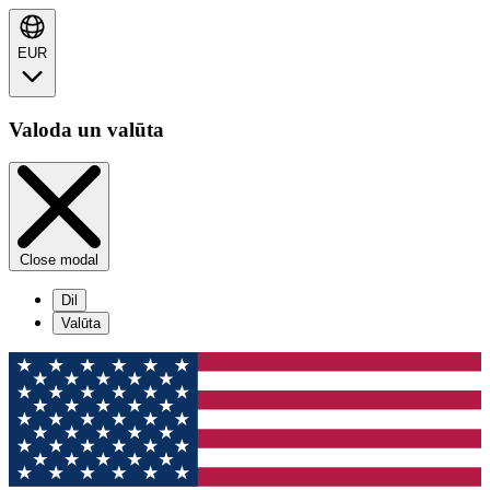
EUR
Valoda un valūta
Close modal
Dil
Valūta