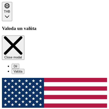
THB
Valoda un valūta
Close modal
Dil
Valūta