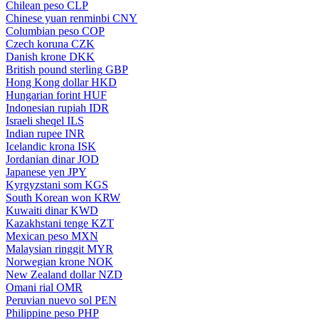
Chilean peso
CLP
Chinese yuan renminbi
CNY
Columbian peso
COP
Czech koruna
CZK
Danish krone
DKK
British pound sterling
GBP
Hong Kong dollar
HKD
Hungarian forint
HUF
Indonesian rupiah
IDR
Israeli sheqel
ILS
Indian rupee
INR
Icelandic krona
ISK
Jordanian dinar
JOD
Japanese yen
JPY
Kyrgyzstani som
KGS
South Korean won
KRW
Kuwaiti dinar
KWD
Kazakhstani tenge
KZT
Mexican peso
MXN
Malaysian ringgit
MYR
Norwegian krone
NOK
New Zealand dollar
NZD
Omani rial
OMR
Peruvian nuevo sol
PEN
Philippine peso
PHP