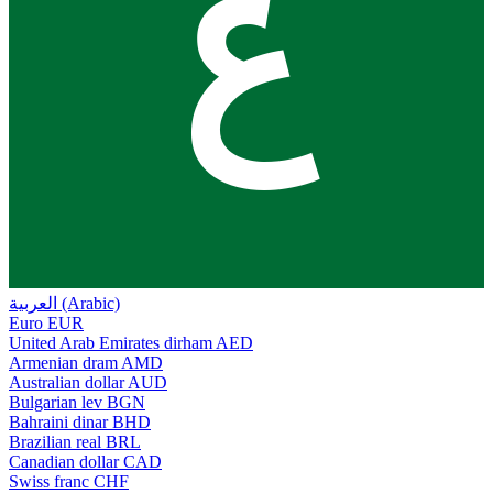
ع
العربية (Arabic)
Euro
EUR
United Arab Emirates dirham
AED
Armenian dram
AMD
Australian dollar
AUD
Bulgarian lev
BGN
Bahraini dinar
BHD
Brazilian real
BRL
Canadian dollar
CAD
Swiss franc
CHF