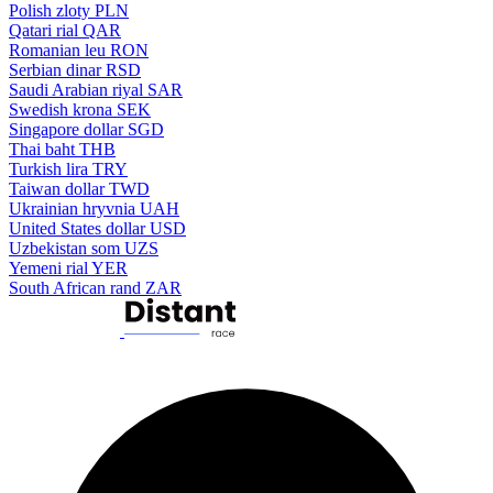
Polish zloty
PLN
Qatari rial
QAR
Romanian leu
RON
Serbian dinar
RSD
Saudi Arabian riyal
SAR
Swedish krona
SEK
Singapore dollar
SGD
Thai baht
THB
Turkish lira
TRY
Taiwan dollar
TWD
Ukrainian hryvnia
UAH
United States dollar
USD
Uzbekistan som
UZS
Yemeni rial
YER
South African rand
ZAR