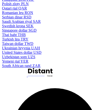
Polish zloty
PLN
Qatari rial
QAR
Romanian leu
RON
Serbian dinar
RSD
Saudi Arabian riyal
SAR
Swedish krona
SEK
Singapore dollar
SGD
Thai baht
THB
Turkish lira
TRY
Taiwan dollar
TWD
Ukrainian hryvnia
UAH
United States dollar
USD
Uzbekistan som
UZS
Yemeni rial
YER
South African rand
ZAR