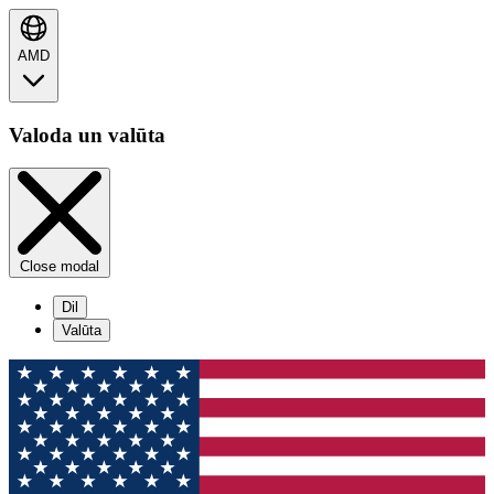
AMD
Valoda un valūta
Close modal
Dil
Valūta