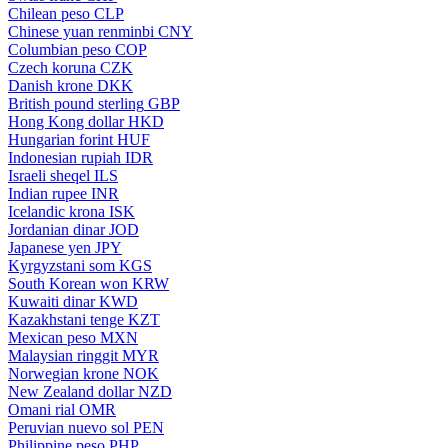
Chilean peso
CLP
Chinese yuan renminbi
CNY
Columbian peso
COP
Czech koruna
CZK
Danish krone
DKK
British pound sterling
GBP
Hong Kong dollar
HKD
Hungarian forint
HUF
Indonesian rupiah
IDR
Israeli sheqel
ILS
Indian rupee
INR
Icelandic krona
ISK
Jordanian dinar
JOD
Japanese yen
JPY
Kyrgyzstani som
KGS
South Korean won
KRW
Kuwaiti dinar
KWD
Kazakhstani tenge
KZT
Mexican peso
MXN
Malaysian ringgit
MYR
Norwegian krone
NOK
New Zealand dollar
NZD
Omani rial
OMR
Peruvian nuevo sol
PEN
Philippine peso
PHP