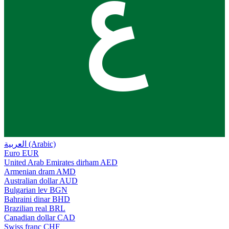
ع
العربية (Arabic)
Euro
EUR
United Arab Emirates dirham
AED
Armenian dram
AMD
Australian dollar
AUD
Bulgarian lev
BGN
Bahraini dinar
BHD
Brazilian real
BRL
Canadian dollar
CAD
Swiss franc
CHF