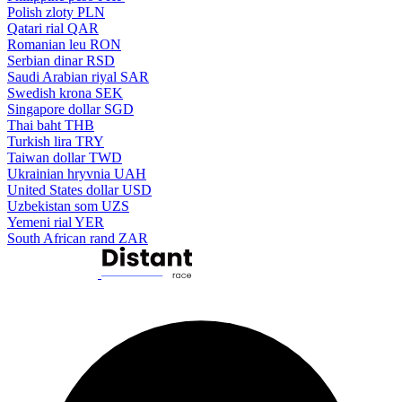
Polish zloty
PLN
Qatari rial
QAR
Romanian leu
RON
Serbian dinar
RSD
Saudi Arabian riyal
SAR
Swedish krona
SEK
Singapore dollar
SGD
Thai baht
THB
Turkish lira
TRY
Taiwan dollar
TWD
Ukrainian hryvnia
UAH
United States dollar
USD
Uzbekistan som
UZS
Yemeni rial
YER
South African rand
ZAR