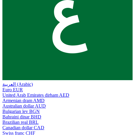
ع
العربية (Arabic)
Euro
EUR
United Arab Emirates dirham
AED
Armenian dram
AMD
Australian dollar
AUD
Bulgarian lev
BGN
Bahraini dinar
BHD
Brazilian real
BRL
Canadian dollar
CAD
Swiss franc
CHF