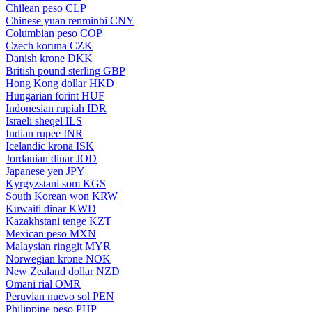
Chilean peso
CLP
Chinese yuan renminbi
CNY
Columbian peso
COP
Czech koruna
CZK
Danish krone
DKK
British pound sterling
GBP
Hong Kong dollar
HKD
Hungarian forint
HUF
Indonesian rupiah
IDR
Israeli sheqel
ILS
Indian rupee
INR
Icelandic krona
ISK
Jordanian dinar
JOD
Japanese yen
JPY
Kyrgyzstani som
KGS
South Korean won
KRW
Kuwaiti dinar
KWD
Kazakhstani tenge
KZT
Mexican peso
MXN
Malaysian ringgit
MYR
Norwegian krone
NOK
New Zealand dollar
NZD
Omani rial
OMR
Peruvian nuevo sol
PEN
Philippine peso
PHP