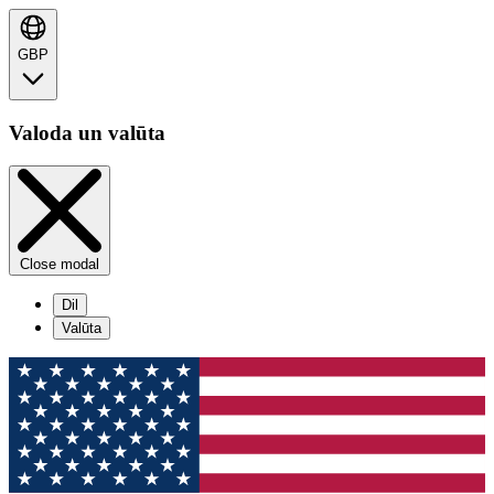
GBP
Valoda un valūta
Close modal
Dil
Valūta