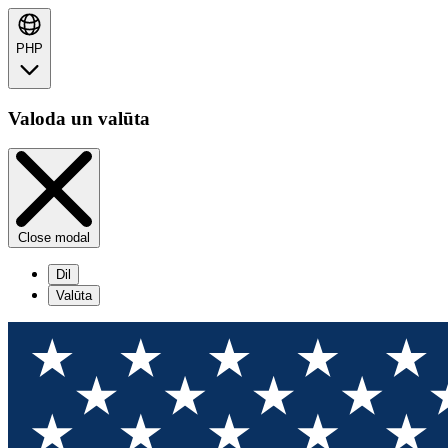
PHP
Valoda un valūta
Close modal
Dil
Valūta