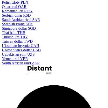
Polish zloty
PLN
Qatari rial
QAR
Romanian leu
RON
Serbian dinar
RSD
Saudi Arabian riyal
SAR
Swedish krona
SEK
Singapore dollar
SGD
Thai baht
THB
Turkish lira
TRY
Taiwan dollar
TWD
Ukrainian hryvnia
UAH
United States dollar
USD
Uzbekistan som
UZS
Yemeni rial
YER
South African rand
ZAR