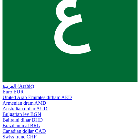
ع
العربية (Arabic)
Euro
EUR
United Arab Emirates dirham
AED
Armenian dram
AMD
Australian dollar
AUD
Bulgarian lev
BGN
Bahraini dinar
BHD
Brazilian real
BRL
Canadian dollar
CAD
Swiss franc
CHF