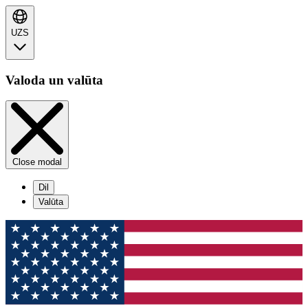
UZS
Valoda un valūta
Close modal
Dil
Valūta