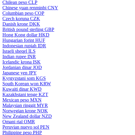
Chilean peso
CLP
Chinese yuan renminbi
CNY
Columbian peso
COP
Czech koruna
CZK
Danish krone
DKK
British pound sterling
GBP
Hong Kong dollar
HKD
Hungarian forint
HUF
Indonesian rupiah
IDR
Israeli sheqel
ILS
Indian rupee
INR
Icelandic krona
ISK
Jordanian dinar
JOD
Japanese yen
JPY
Kyrgyzstani som
KGS
South Korean won
KRW
Kuwaiti dinar
KWD
Kazakhstani tenge
KZT
Mexican peso
MXN
Malaysian ringgit
MYR
Norwegian krone
NOK
New Zealand dollar
NZD
Omani rial
OMR
Peruvian nuevo sol
PEN
Philippine peso
PHP