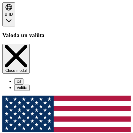
BHD
Valoda un valūta
Close modal
Dil
Valūta