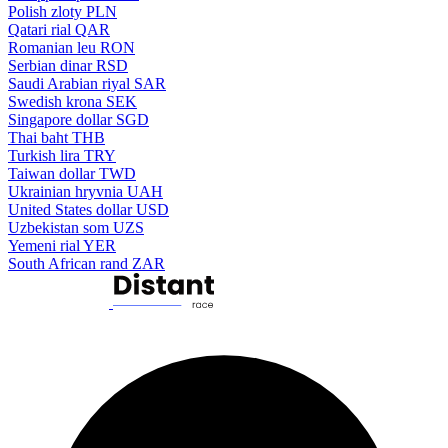
Polish zloty
PLN
Qatari rial
QAR
Romanian leu
RON
Serbian dinar
RSD
Saudi Arabian riyal
SAR
Swedish krona
SEK
Singapore dollar
SGD
Thai baht
THB
Turkish lira
TRY
Taiwan dollar
TWD
Ukrainian hryvnia
UAH
United States dollar
USD
Uzbekistan som
UZS
Yemeni rial
YER
South African rand
ZAR