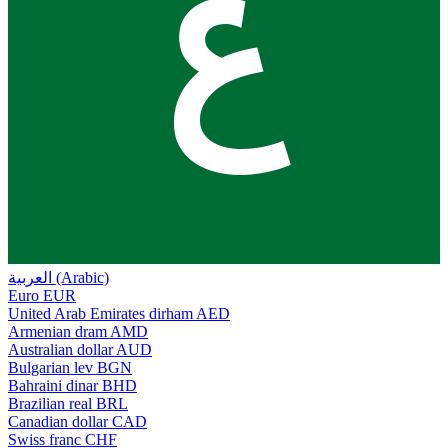
ع
العربية (Arabic)
Euro
EUR
United Arab Emirates dirham
AED
Armenian dram
AMD
Australian dollar
AUD
Bulgarian lev
BGN
Bahraini dinar
BHD
Brazilian real
BRL
Canadian dollar
CAD
Swiss franc
CHF