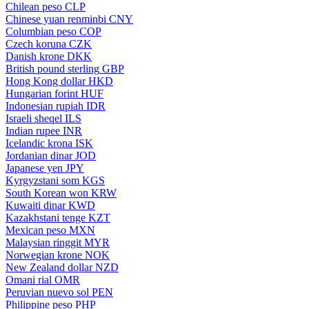
Chilean peso
CLP
Chinese yuan renminbi
CNY
Columbian peso
COP
Czech koruna
CZK
Danish krone
DKK
British pound sterling
GBP
Hong Kong dollar
HKD
Hungarian forint
HUF
Indonesian rupiah
IDR
Israeli sheqel
ILS
Indian rupee
INR
Icelandic krona
ISK
Jordanian dinar
JOD
Japanese yen
JPY
Kyrgyzstani som
KGS
South Korean won
KRW
Kuwaiti dinar
KWD
Kazakhstani tenge
KZT
Mexican peso
MXN
Malaysian ringgit
MYR
Norwegian krone
NOK
New Zealand dollar
NZD
Omani rial
OMR
Peruvian nuevo sol
PEN
Philippine peso
PHP