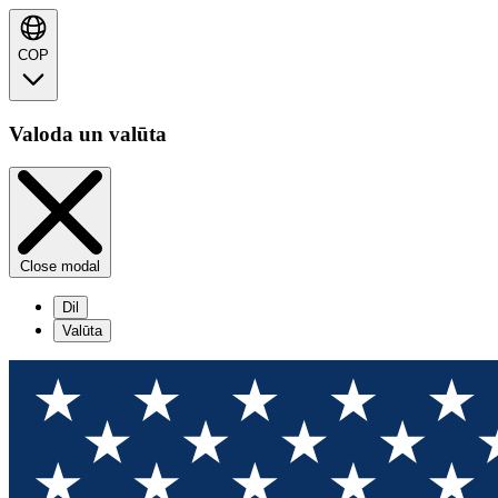
COP
Valoda un valūta
Close modal
Dil
Valūta