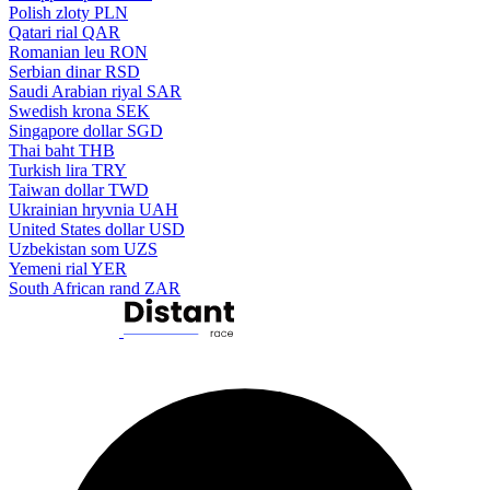
Polish zloty
PLN
Qatari rial
QAR
Romanian leu
RON
Serbian dinar
RSD
Saudi Arabian riyal
SAR
Swedish krona
SEK
Singapore dollar
SGD
Thai baht
THB
Turkish lira
TRY
Taiwan dollar
TWD
Ukrainian hryvnia
UAH
United States dollar
USD
Uzbekistan som
UZS
Yemeni rial
YER
South African rand
ZAR