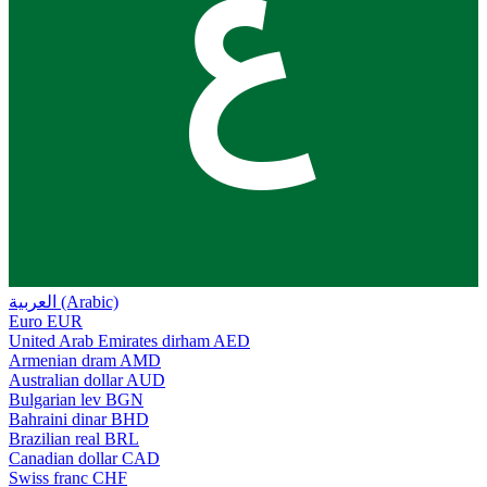
ع
العربية (Arabic)
Euro
EUR
United Arab Emirates dirham
AED
Armenian dram
AMD
Australian dollar
AUD
Bulgarian lev
BGN
Bahraini dinar
BHD
Brazilian real
BRL
Canadian dollar
CAD
Swiss franc
CHF