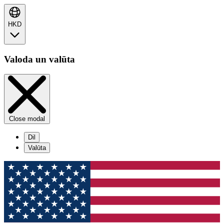
HKD
Valoda un valūta
Close modal
Dil
Valūta