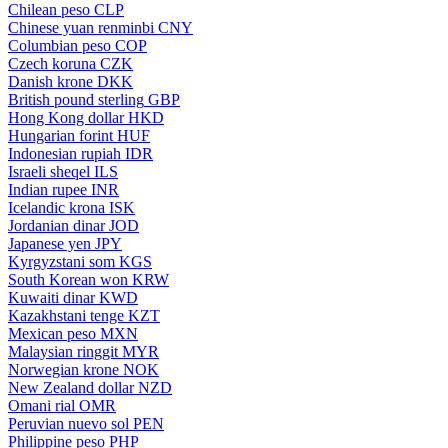
Chilean peso
CLP
Chinese yuan renminbi
CNY
Columbian peso
COP
Czech koruna
CZK
Danish krone
DKK
British pound sterling
GBP
Hong Kong dollar
HKD
Hungarian forint
HUF
Indonesian rupiah
IDR
Israeli sheqel
ILS
Indian rupee
INR
Icelandic krona
ISK
Jordanian dinar
JOD
Japanese yen
JPY
Kyrgyzstani som
KGS
South Korean won
KRW
Kuwaiti dinar
KWD
Kazakhstani tenge
KZT
Mexican peso
MXN
Malaysian ringgit
MYR
Norwegian krone
NOK
New Zealand dollar
NZD
Omani rial
OMR
Peruvian nuevo sol
PEN
Philippine peso
PHP