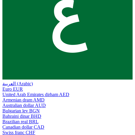
ع
العربية (Arabic)
Euro
EUR
United Arab Emirates dirham
AED
Armenian dram
AMD
Australian dollar
AUD
Bulgarian lev
BGN
Bahraini dinar
BHD
Brazilian real
BRL
Canadian dollar
CAD
Swiss franc
CHF