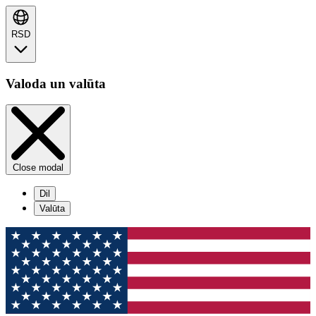
RSD
Valoda un valūta
Close modal
Dil
Valūta