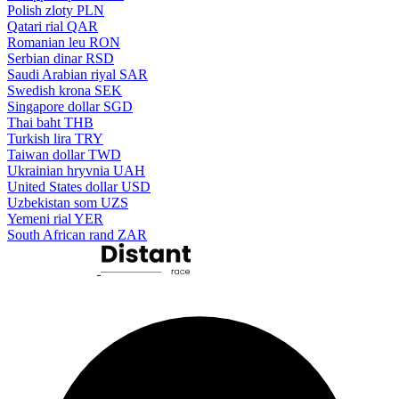
Polish zloty
PLN
Qatari rial
QAR
Romanian leu
RON
Serbian dinar
RSD
Saudi Arabian riyal
SAR
Swedish krona
SEK
Singapore dollar
SGD
Thai baht
THB
Turkish lira
TRY
Taiwan dollar
TWD
Ukrainian hryvnia
UAH
United States dollar
USD
Uzbekistan som
UZS
Yemeni rial
YER
South African rand
ZAR