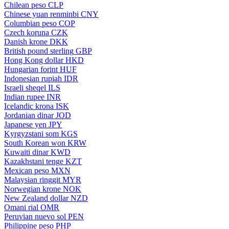
Chilean peso
CLP
Chinese yuan renminbi
CNY
Columbian peso
COP
Czech koruna
CZK
Danish krone
DKK
British pound sterling
GBP
Hong Kong dollar
HKD
Hungarian forint
HUF
Indonesian rupiah
IDR
Israeli sheqel
ILS
Indian rupee
INR
Icelandic krona
ISK
Jordanian dinar
JOD
Japanese yen
JPY
Kyrgyzstani som
KGS
South Korean won
KRW
Kuwaiti dinar
KWD
Kazakhstani tenge
KZT
Mexican peso
MXN
Malaysian ringgit
MYR
Norwegian krone
NOK
New Zealand dollar
NZD
Omani rial
OMR
Peruvian nuevo sol
PEN
Philippine peso
PHP