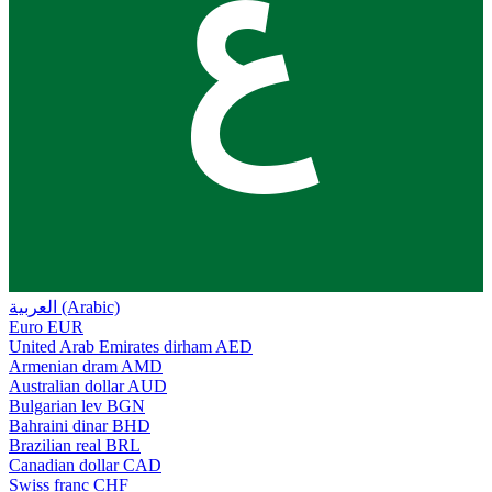
ع
العربية (Arabic)
Euro
EUR
United Arab Emirates dirham
AED
Armenian dram
AMD
Australian dollar
AUD
Bulgarian lev
BGN
Bahraini dinar
BHD
Brazilian real
BRL
Canadian dollar
CAD
Swiss franc
CHF