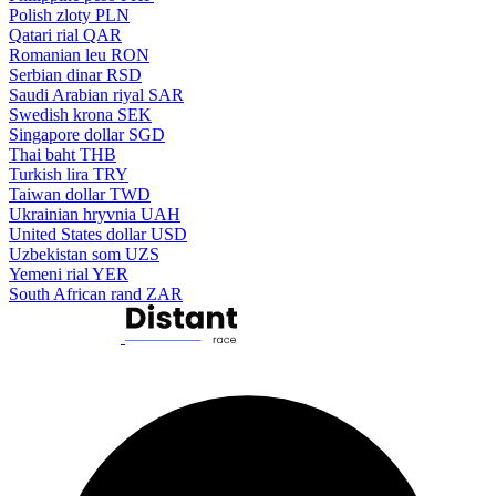
Polish zloty
PLN
Qatari rial
QAR
Romanian leu
RON
Serbian dinar
RSD
Saudi Arabian riyal
SAR
Swedish krona
SEK
Singapore dollar
SGD
Thai baht
THB
Turkish lira
TRY
Taiwan dollar
TWD
Ukrainian hryvnia
UAH
United States dollar
USD
Uzbekistan som
UZS
Yemeni rial
YER
South African rand
ZAR