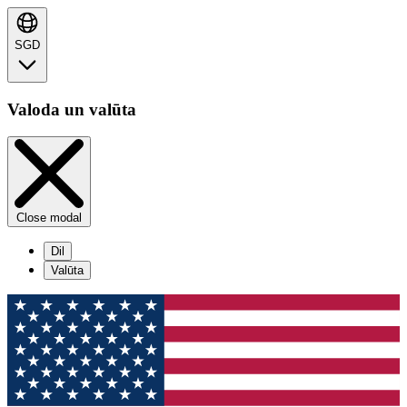
SGD
Valoda un valūta
Close modal
Dil
Valūta