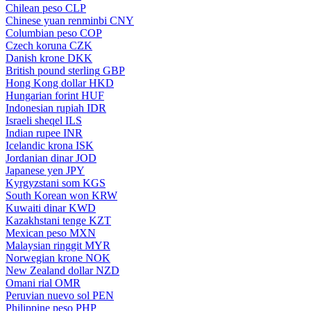
Chilean peso
CLP
Chinese yuan renminbi
CNY
Columbian peso
COP
Czech koruna
CZK
Danish krone
DKK
British pound sterling
GBP
Hong Kong dollar
HKD
Hungarian forint
HUF
Indonesian rupiah
IDR
Israeli sheqel
ILS
Indian rupee
INR
Icelandic krona
ISK
Jordanian dinar
JOD
Japanese yen
JPY
Kyrgyzstani som
KGS
South Korean won
KRW
Kuwaiti dinar
KWD
Kazakhstani tenge
KZT
Mexican peso
MXN
Malaysian ringgit
MYR
Norwegian krone
NOK
New Zealand dollar
NZD
Omani rial
OMR
Peruvian nuevo sol
PEN
Philippine peso
PHP