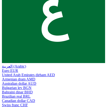
ع
العربية (Arabic)
Euro
EUR
United Arab Emirates dirham
AED
Armenian dram
AMD
Australian dollar
AUD
Bulgarian lev
BGN
Bahraini dinar
BHD
Brazilian real
BRL
Canadian dollar
CAD
Swiss franc
CHF