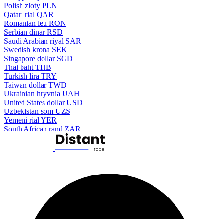
Polish zloty
PLN
Qatari rial
QAR
Romanian leu
RON
Serbian dinar
RSD
Saudi Arabian riyal
SAR
Swedish krona
SEK
Singapore dollar
SGD
Thai baht
THB
Turkish lira
TRY
Taiwan dollar
TWD
Ukrainian hryvnia
UAH
United States dollar
USD
Uzbekistan som
UZS
Yemeni rial
YER
South African rand
ZAR