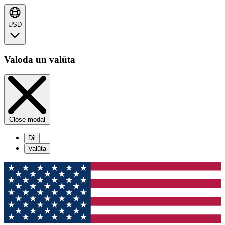
USD
Valoda un valūta
Close modal
Dil
Valūta