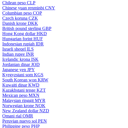
Chilean peso
CLP
Chinese yuan renminbi
CNY
Columbian peso
COP
Czech koruna
CZK
Danish krone
DKK
British pound sterling
GBP
Hong Kong dollar
HKD
Hungarian forint
HUF
Indonesian rupiah
IDR
Israeli sheqel
ILS
Indian rupee
INR
Icelandic krona
ISK
Jordanian dinar
JOD
Japanese yen
JPY
Kyrgyzstani som
KGS
South Korean won
KRW
Kuwaiti dinar
KWD
Kazakhstani tenge
KZT
Mexican peso
MXN
Malaysian ringgit
MYR
Norwegian krone
NOK
New Zealand dollar
NZD
Omani rial
OMR
Peruvian nuevo sol
PEN
Philippine peso
PHP