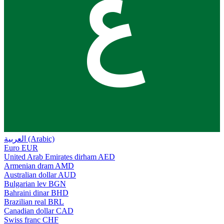
ع
العربية (Arabic)
Euro
EUR
United Arab Emirates dirham
AED
Armenian dram
AMD
Australian dollar
AUD
Bulgarian lev
BGN
Bahraini dinar
BHD
Brazilian real
BRL
Canadian dollar
CAD
Swiss franc
CHF