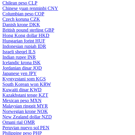
Chilean peso
CLP
Chinese yuan renminbi
CNY
Columbian peso
COP
Czech koruna
CZK
Danish krone
DKK
British pound sterling
GBP
Hong Kong dollar
HKD
Hungarian forint
HUF
Indonesian rupiah
IDR
Israeli sheqel
ILS
Indian rupee
INR
Icelandic krona
ISK
Jordanian dinar
JOD
Japanese yen
JPY
Kyrgyzstani som
KGS
South Korean won
KRW
Kuwaiti dinar
KWD
Kazakhstani tenge
KZT
Mexican peso
MXN
Malaysian ringgit
MYR
Norwegian krone
NOK
New Zealand dollar
NZD
Omani rial
OMR
Peruvian nuevo sol
PEN
Philippine peso
PHP