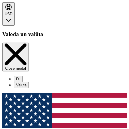
USD
Valoda un valūta
Close modal
Dil
Valūta