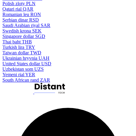
Polish zloty
PLN
Qatari rial
QAR
Romanian leu
RON
Serbian dinar
RSD
Saudi Arabian riyal
SAR
Swedish krona
SEK
Singapore dollar
SGD
Thai baht
THB
Turkish lira
TRY
Taiwan dollar
TWD
Ukrainian hryvnia
UAH
United States dollar
USD
Uzbekistan som
UZS
Yemeni rial
YER
South African rand
ZAR