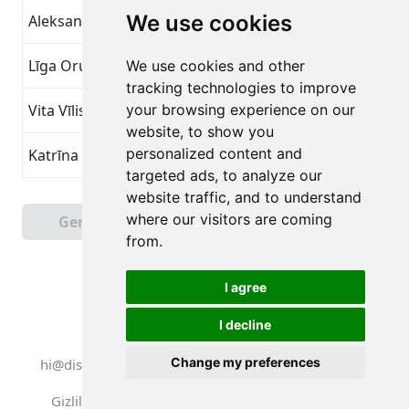
We use cookies
Aleksandrs Kangurs
Küçük Adım Kazancı
8
Līga Orupa
Küçük Adım Kazancı
8
We use cookies and other
tracking technologies to improve
Vita Vīlistere
your browsing experience on our
Küçük Adım Kazancı
8
website, to show you
personalized content and
Katrīna Kalniņa
Küçük Adım Kazancı
8
targeted ads, to analyze our
website traffic, and to understand
Sayfa 1 / 4
where our visitors are coming
Geri
Sonraki
Toplam 90 Başarılar
from.
I agree
I decline
Tüm hakları saklıdır. DistantRace
Change my preferences
hi@distantrace.com
+371 25425987
Gizlilik Politikası
Kullanım Koşulları