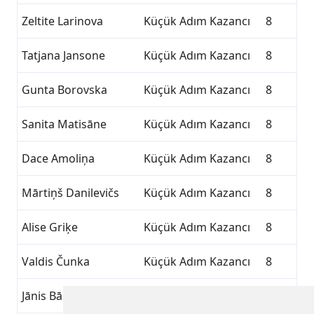
Zeltite Larinova
Küçük Adım Kazancı
8
Tatjana Jansone
Küçük Adım Kazancı
8
Gunta Borovska
Küçük Adım Kazancı
8
Sanita Matisāne
Küçük Adım Kazancı
8
Dace Amoliņa
Küçük Adım Kazancı
8
Mārtiņš Danilevičs
Küçük Adım Kazancı
8
Alise Griķe
Küçük Adım Kazancı
8
Valdis Čunka
Küçük Adım Kazancı
8
Jānis Bārtulis
Küçük Adım Kazancı
8