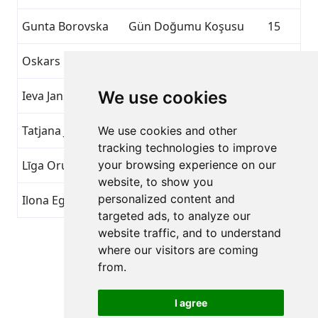
Gunta Borovska
Gün Doğumu Koşusu
15
Oskars Popēns
Gün Doğumu Koşusu
15
We use cookies
Ieva Jansone
Gün Doğumu Koşusu
15
Tatjana Jansone
Gün Doğumu Koşusu
15
We use cookies and other
tracking technologies to improve
Līga Orupa
your browsing experience on our
Gün Doğumu Koşusu
15
website, to show you
personalized content and
Ilona Eglite
Gün Doğumu Koşusu
15
targeted ads, to analyze our
website traffic, and to understand
Sayfa 1 / 1
where our visitors are coming
Toplam 9 Başarılar
from.
I agree