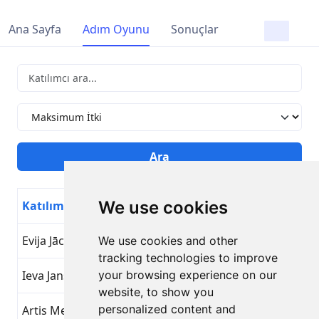
Ana Sayfa
Adım Oyunu
Sonuçlar
We use cookies
Katılımcı
Hedef Adı
Gün
Evija Jāce
Maksimum İtki
24
We use cookies and other
tracking technologies to improve
Ieva Jansone
your browsing experience on our
Maksimum İtki
24
website, to show you
personalized content and
Artis Mednis
Maksimum İtki
24