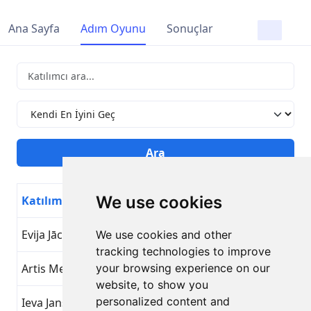
Ana Sayfa
Adım Oyunu
Sonuçlar
We use cookies
Katılımcı
Hedef Adı
Gün
Evija Jāce
Kendi En İyini Geç
25
We use cookies and other
tracking technologies to improve
Artis Mednis
your browsing experience on our
Kendi En İyini Geç
25
website, to show you
personalized content and
Ieva Jansone
Kendi En İyini Geç
25