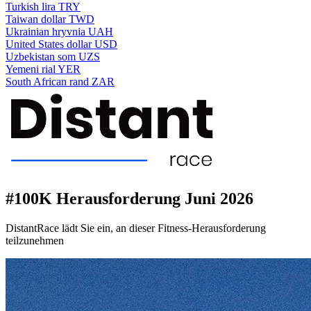
Turkish lira
TRY
Taiwan dollar
TWD
Ukrainian hryvnia
UAH
United States dollar
USD
Uzbekistan som
UZS
Yemeni rial
YER
South African rand
ZAR
#100K Herausforderung Juni 2026
DistantRace lädt Sie ein, an dieser Fitness-Herausforderung
teilzunehmen