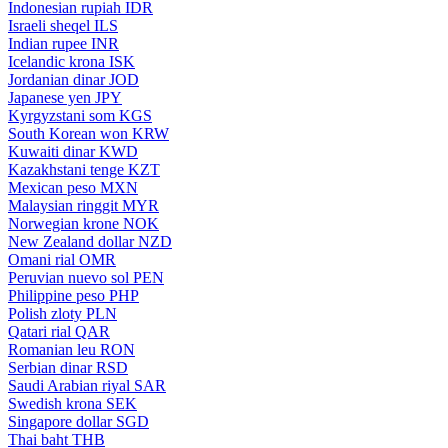
Indonesian rupiah
IDR
Israeli sheqel
ILS
Indian rupee
INR
Icelandic krona
ISK
Jordanian dinar
JOD
Japanese yen
JPY
Kyrgyzstani som
KGS
South Korean won
KRW
Kuwaiti dinar
KWD
Kazakhstani tenge
KZT
Mexican peso
MXN
Malaysian ringgit
MYR
Norwegian krone
NOK
New Zealand dollar
NZD
Omani rial
OMR
Peruvian nuevo sol
PEN
Philippine peso
PHP
Polish zloty
PLN
Qatari rial
QAR
Romanian leu
RON
Serbian dinar
RSD
Saudi Arabian riyal
SAR
Swedish krona
SEK
Singapore dollar
SGD
Thai baht
THB