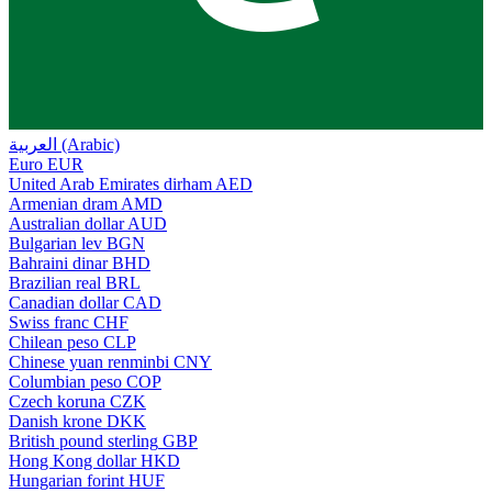
العربية (Arabic)
Euro
EUR
United Arab Emirates dirham
AED
Armenian dram
AMD
Australian dollar
AUD
Bulgarian lev
BGN
Bahraini dinar
BHD
Brazilian real
BRL
Canadian dollar
CAD
Swiss franc
CHF
Chilean peso
CLP
Chinese yuan renminbi
CNY
Columbian peso
COP
Czech koruna
CZK
Danish krone
DKK
British pound sterling
GBP
Hong Kong dollar
HKD
Hungarian forint
HUF