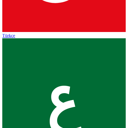
Türkçe
ع