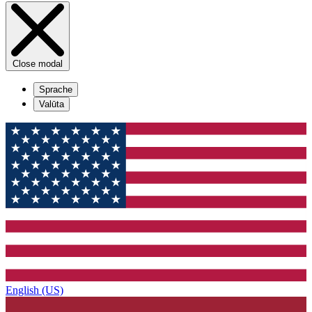
Close modal
Sprache
Valūta
English (US)