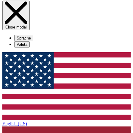
Close modal
Sprache
Valūta
English (US)