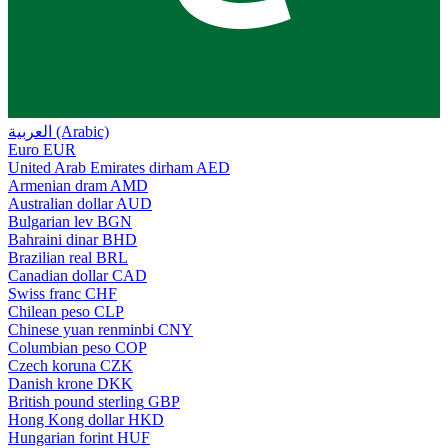
العربية (Arabic)
Euro
EUR
United Arab Emirates dirham
AED
Armenian dram
AMD
Australian dollar
AUD
Bulgarian lev
BGN
Bahraini dinar
BHD
Brazilian real
BRL
Canadian dollar
CAD
Swiss franc
CHF
Chilean peso
CLP
Chinese yuan renminbi
CNY
Columbian peso
COP
Czech koruna
CZK
Danish krone
DKK
British pound sterling
GBP
Hong Kong dollar
HKD
Hungarian forint
HUF