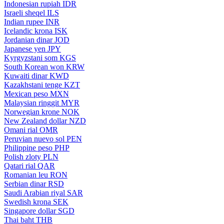
Indonesian rupiah
IDR
Israeli sheqel
ILS
Indian rupee
INR
Icelandic krona
ISK
Jordanian dinar
JOD
Japanese yen
JPY
Kyrgyzstani som
KGS
South Korean won
KRW
Kuwaiti dinar
KWD
Kazakhstani tenge
KZT
Mexican peso
MXN
Malaysian ringgit
MYR
Norwegian krone
NOK
New Zealand dollar
NZD
Omani rial
OMR
Peruvian nuevo sol
PEN
Philippine peso
PHP
Polish zloty
PLN
Qatari rial
QAR
Romanian leu
RON
Serbian dinar
RSD
Saudi Arabian riyal
SAR
Swedish krona
SEK
Singapore dollar
SGD
Thai baht
THB