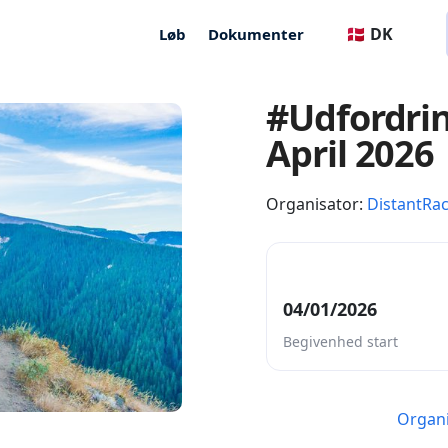
🇩🇰 DK
Løb
Dokumenter
#Udfordri
April 2026
Organisator:
DistantRa
04/01/2026
Begivenhed start
Organi