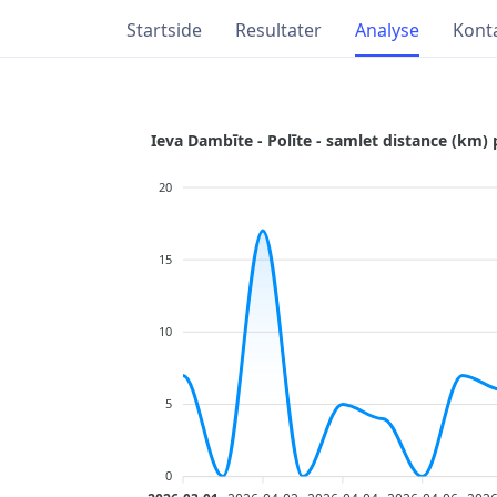
Startside
Resultater
Analyse
Kont
Ieva Dambīte - Polīte - samlet distance (km) 
20
15
10
5
0