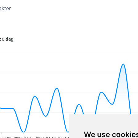
akter
pr. dag
We use cookie