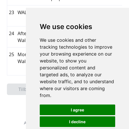
23
WALKING
04/13/2026 5:18
2:00:58
10.54
G
pēcpusdienā
We use cookies
24
Afternoon
04/12/2026 2:44
0:30:15
1.9
ST
Walk
We use cookies and other
pēcpusdienā
tracking technologies to improve
your browsing experience on our
25
Morning
04/12/2026
3:28:26
10.93
ST
website, to show you
Walk
10:30
personalized content and
priekšpusdienā
targeted ads, to analyze our
website traffic, and to understand
Side 1 af 2
where our visitors are coming
Tilbage
Næste
Samlet 45 Resultater
from.
I agree
I decline
Alle rettigheder forbeholdes. DistantRace