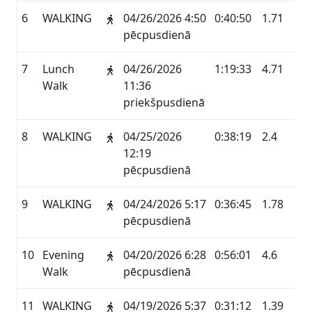
6
WALKING
04/26/2026 4:50
0:40:50
1.71
G
pēcpusdienā
7
Lunch
04/26/2026
1:19:33
4.71
ST
Walk
11:36
priekšpusdienā
8
WALKING
04/25/2026
0:38:19
2.4
G
12:19
pēcpusdienā
9
WALKING
04/24/2026 5:17
0:36:45
1.78
G
pēcpusdienā
10
Evening
04/20/2026 6:28
0:56:01
4.6
ST
Walk
pēcpusdienā
11
WALKING
04/19/2026 5:37
0:31:12
1.39
G