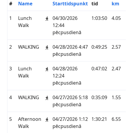
#
Name
Starttidspunkt
tid
km
Se
1
Lunch
04/30/2026
1:03:50
4.05
ST
Walk
12:44
pēcpusdienā
2
WALKING
04/28/2026 4:47
0:49:25
2.57
G
pēcpusdienā
3
Lunch
04/28/2026
0:47:02
2.47
ST
Walk
12:24
pēcpusdienā
4
WALKING
04/27/2026 5:18
0:35:09
1.55
G
pēcpusdienā
5
Afternoon
04/27/2026 1:12
1:30:21
6.55
ST
Walk
pēcpusdienā