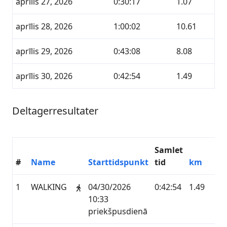
aprīlis 27, 2026
0:30:17
1.07
aprīlis 28, 2026
1:00:02
10.61
aprīlis 29, 2026
0:43:08
8.08
aprīlis 30, 2026
0:42:54
1.49
Deltagerresultater
Samlet
#
Name
Starttidspunkt
tid
km
Se
1
WALKING
04/30/2026
0:42:54
1.49
GA
10:33
priekšpusdienā