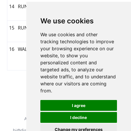
14
RUNNING
04/10/2026 5:53
0:58:12
10.18
GA
priekšpusdienā
We use cookies
15
RUNNING
04/08/2026 5:09
0:56:00
10.11
GA
We use cookies and other
pēcpusdienā
tracking technologies to improve
your browsing experience on our
16
WALKING
04/08/2026
0:33:45
0.8
GA
website, to show you
11:40
personalized content and
priekšpusdienā
targeted ads, to analyze our
website traffic, and to understand
Side 1 af 1
where our visitors are coming
Samlet 16 Resultater
from.
I agree
I decline
Alle rettigheder forbeholdes. DistantRace
Change my preferences
hi@distantrace.com
+371 25425987