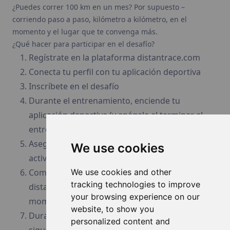
¿Puedes correr 100 km en un mes? Por supuesto –
corriendo paso a paso, kilómetro a kilómetro, en el
momento y el lugar que te convenga más.
¿Qué hacer para participar en el desafío?
Regístrate en la plataforma distantrace.com
Conecta tu perfil con tu aplicación deportiva
Inscríbete en el desafío
Durante el entrenamiento, enciende tu
aplicación deportiva (y apágala al terminar el
entrenamiento)
Asegúrate de que los datos GPS estén
We use cookies
activados
Completa un total de 100 km corriendo
We use cookies and other
tracking technologies to improve
distancias en varios entrenamientos, en el
your browsing experience on our
momento y el lugar que te convenga más
website, to show you
Durante el Desafío de 100 km de distancia,
personalized content and
sigue tu clasificación entre los demás