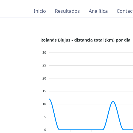
Inicio
Resultados
Analítica
Contac
Rolands Bļujus - distancia total (km) por día
30
25
20
15
10
5
0