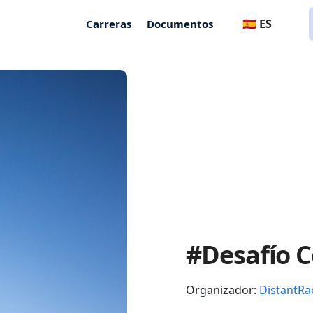
🇪🇸 ES
Carreras
Documentos
#Desafío C
Organizador:
DistantRa