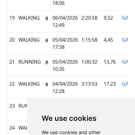
18:06
19
WALKING
06/04/2026
2:20:58
9,52
GARM
12:49
20
WALKING
05/04/2026
1:15:58
4,45
GARM
17:38
21
RUNNING
05/04/2026
1:00:32
13,76
GARM
10:35
22
WALKING
04/04/2026
3:13:53
17,23
GARM
12:28
23
RUNNING
04/04/2026
1:00:28
12,38
GARM
10:17
We use cookies
24
WALKING
03/04/2026
2:40:00
14,15
GARM
We use cookies and other