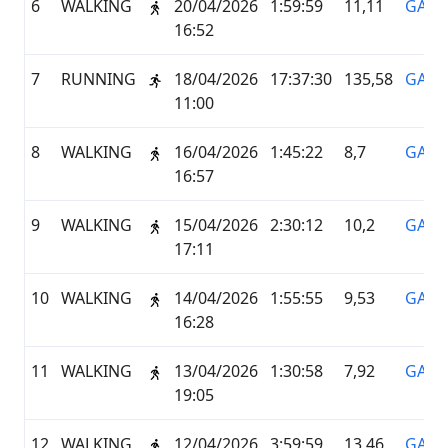
6
WALKING
20/04/2026
1:59:59
11,11
GARM
16:52
7
RUNNING
18/04/2026
17:37:30
135,58
GARM
11:00
8
WALKING
16/04/2026
1:45:22
8,7
GARM
16:57
9
WALKING
15/04/2026
2:30:12
10,2
GARM
17:11
10
WALKING
14/04/2026
1:55:55
9,53
GARM
16:28
11
WALKING
13/04/2026
1:30:58
7,92
GARM
19:05
12
WALKING
12/04/2026
3:59:59
13,46
GARM