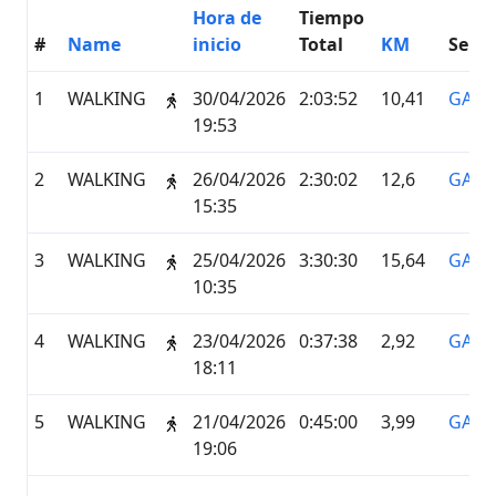
Hora de
Tiempo
#
Name
inicio
Total
KM
Servi
1
WALKING
30/04/2026
2:03:52
10,41
GARM
19:53
2
WALKING
26/04/2026
2:30:02
12,6
GARM
15:35
3
WALKING
25/04/2026
3:30:30
15,64
GARM
10:35
4
WALKING
23/04/2026
0:37:38
2,92
GARM
18:11
5
WALKING
21/04/2026
0:45:00
3,99
GARM
19:06