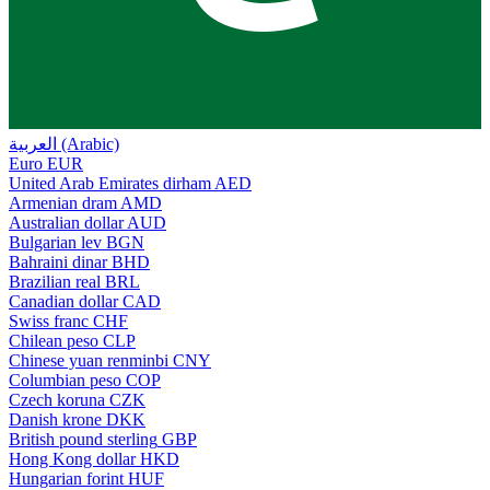
العربية (Arabic)
Euro
EUR
United Arab Emirates dirham
AED
Armenian dram
AMD
Australian dollar
AUD
Bulgarian lev
BGN
Bahraini dinar
BHD
Brazilian real
BRL
Canadian dollar
CAD
Swiss franc
CHF
Chilean peso
CLP
Chinese yuan renminbi
CNY
Columbian peso
COP
Czech koruna
CZK
Danish krone
DKK
British pound sterling
GBP
Hong Kong dollar
HKD
Hungarian forint
HUF