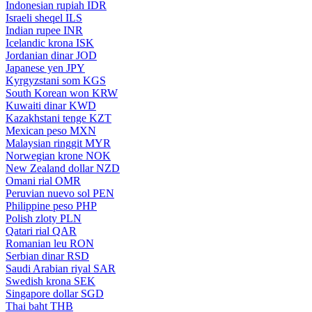
Indonesian rupiah
IDR
Israeli sheqel
ILS
Indian rupee
INR
Icelandic krona
ISK
Jordanian dinar
JOD
Japanese yen
JPY
Kyrgyzstani som
KGS
South Korean won
KRW
Kuwaiti dinar
KWD
Kazakhstani tenge
KZT
Mexican peso
MXN
Malaysian ringgit
MYR
Norwegian krone
NOK
New Zealand dollar
NZD
Omani rial
OMR
Peruvian nuevo sol
PEN
Philippine peso
PHP
Polish zloty
PLN
Qatari rial
QAR
Romanian leu
RON
Serbian dinar
RSD
Saudi Arabian riyal
SAR
Swedish krona
SEK
Singapore dollar
SGD
Thai baht
THB