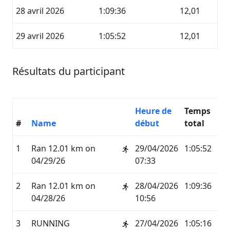
28 avril 2026
1:09:36
12,01
29 avril 2026
1:05:52
12,01
Résultats du participant
Heure de
Temps
#
Name
début
total
K
1
Ran 12.01 km on
29/04/2026
1:05:52
12,
04/29/26
07:33
2
Ran 12.01 km on
28/04/2026
1:09:36
12,
04/28/26
10:56
3
RUNNING
27/04/2026
1:05:16
12,