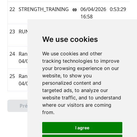
22
STRENGTH_TRAINING
06/04/2026
0:53:29
0,0
16:58
23
RUNNING
06/04/2026
1:05:12
12,
We use cookies
10:08
24
Ran 18.01 km on
We use cookies and other
04/04/2026
1:36:09
18,
04/04/26
tracking technologies to improve
10:47
your browsing experience on our
website, to show you
25
Ran 14.01 km on
03/04/2026
1:07:25
14,
personalized content and
04/03/26
09:51
targeted ads, to analyze our
website traffic, and to understand
Page 1 sur 2
where our visitors are coming
Précédent
Suivant
Total 26 Résultats
from.
I agree