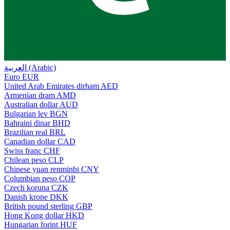
العربية (Arabic)
Euro
EUR
United Arab Emirates dirham
AED
Armenian dram
AMD
Australian dollar
AUD
Bulgarian lev
BGN
Bahraini dinar
BHD
Brazilian real
BRL
Canadian dollar
CAD
Swiss franc
CHF
Chilean peso
CLP
Chinese yuan renminbi
CNY
Columbian peso
COP
Czech koruna
CZK
Danish krone
DKK
British pound sterling
GBP
Hong Kong dollar
HKD
Hungarian forint
HUF