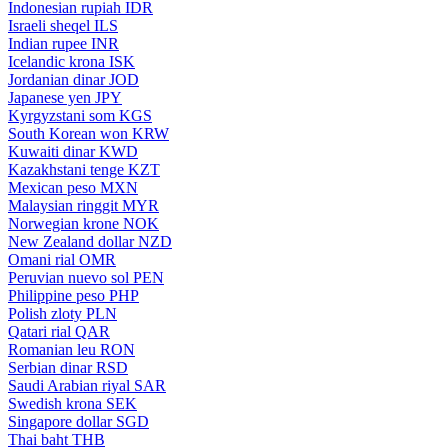
Indonesian rupiah
IDR
Israeli sheqel
ILS
Indian rupee
INR
Icelandic krona
ISK
Jordanian dinar
JOD
Japanese yen
JPY
Kyrgyzstani som
KGS
South Korean won
KRW
Kuwaiti dinar
KWD
Kazakhstani tenge
KZT
Mexican peso
MXN
Malaysian ringgit
MYR
Norwegian krone
NOK
New Zealand dollar
NZD
Omani rial
OMR
Peruvian nuevo sol
PEN
Philippine peso
PHP
Polish zloty
PLN
Qatari rial
QAR
Romanian leu
RON
Serbian dinar
RSD
Saudi Arabian riyal
SAR
Swedish krona
SEK
Singapore dollar
SGD
Thai baht
THB