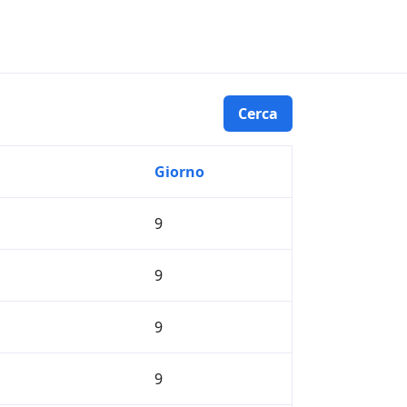
Giorno
9
9
9
9