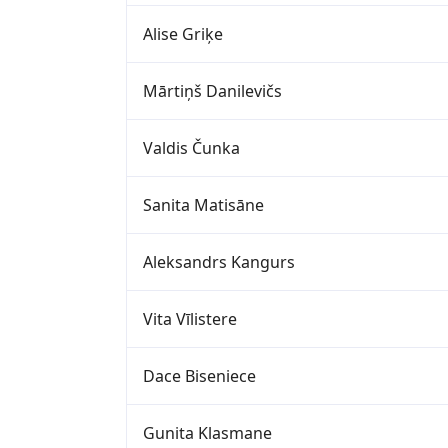
Alise Griķe
Mārtiņš Danilevičs
Valdis Čunka
Sanita Matisāne
Aleksandrs Kangurs
Vita Vīlistere
Dace Biseniece
Gunita Klasmane