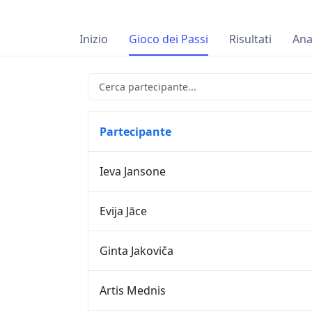
Inizio
Gioco dei Passi
Risultati
Ana
Partecipante
Ieva Jansone
Evija Jāce
Ginta Jakoviča
Artis Mednis