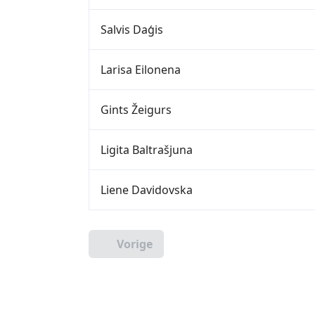
Salvis Daģis
Larisa Eilonena
Gints Žeigurs
Ligita Baltrašjuna
Liene Davidovska
Vorige