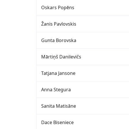
Oskars Popēns
Žanis Pavlovskis
Gunta Borovska
Mārtiņš Danilevičs
Tatjana Jansone
Anna Stegura
Sanita Matisāne
Dace Biseniece