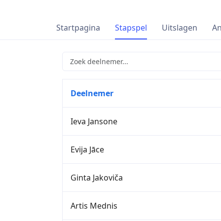
Startpagina
Stapspel
Uitslagen
An
Deelnemer
Ieva Jansone
Evija Jāce
Ginta Jakoviča
Artis Mednis