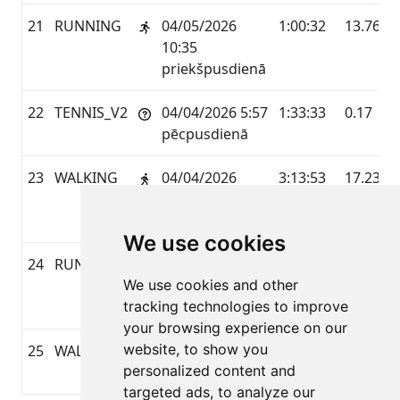
21
RUNNING
04/05/2026
1:00:32
13.76
10:35
priekšpusdienā
22
TENNIS_V2
04/04/2026 5:57
1:33:33
0.17
pēcpusdienā
23
WALKING
04/04/2026
3:13:53
17.23
12:28
pēcpusdienā
We use cookies
24
RUNNING
04/04/2026
1:00:28
12.38
We use cookies and other
10:17
tracking technologies to improve
priekšpusdienā
your browsing experience on our
website, to show you
25
WALKING
04/03/2026 3:20
2:40:00
14.15
personalized content and
pēcpusdienā
targeted ads, to analyze our