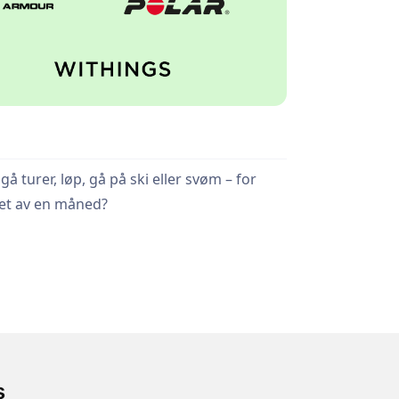
å turer, løp, gå på ski eller svøm – for
pet av en måned?
annen sport i minst 30 minutter hver dag (du
s