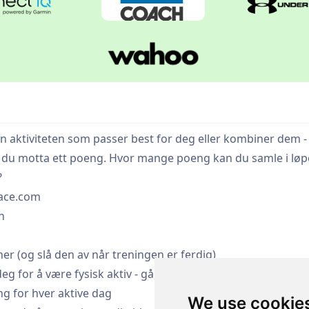
en aktiviteten som passer best for deg eller kombiner dem - g
 vil du motta ett poeng. Hvor mange poeng kan du samle i lø
?
race.com
n
er (og slå den av når treningen er ferdig)
eg for å være fysisk aktiv - gå, løp, sykle eller deltak i en 
ng for hver aktive dag
We use cookie