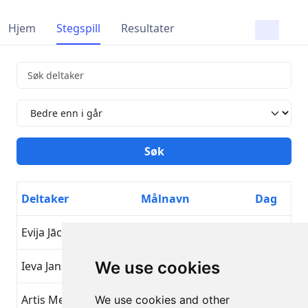
Hjem
Stegspill
Resultater
Deltaker
Målnavn
Dag
Evija Jāce
Bedre enn i går
22
We use cookies
Ieva Jansone
Bedre enn i går
22
Artis Mednis
Bedre enn i går
22
We use cookies and other