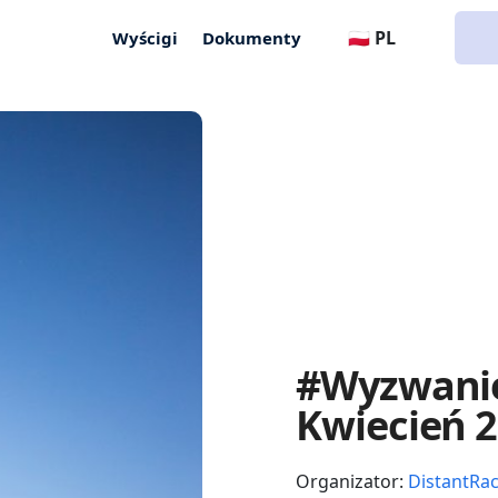
🇵🇱 PL
Wyścigi
Dokumenty
#Wyzwanie
Kwiecień 
Organizator:
DistantRa