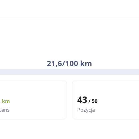
21,6/100 km
1
43
km
/ 50
tans
Pozycja