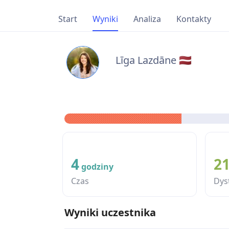
Start
Wyniki
Analiza
Kontakty
Līga Lazdāne 🇱🇻
4
2
godziny
Czas
Dys
Wyniki uczestnika