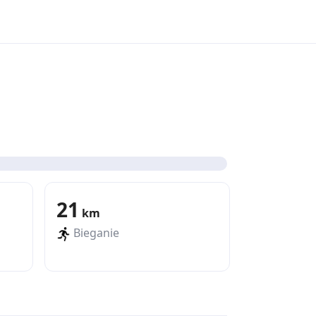
21
km
Bieganie