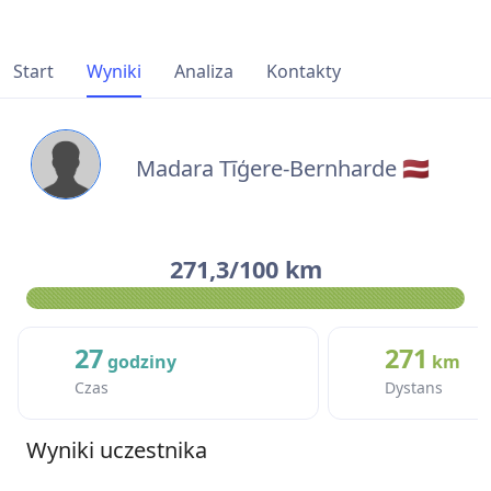
Start
Wyniki
Analiza
Kontakty
Madara Tīģere-Bernharde 🇱🇻
271,3/100 km
27
271
godziny
km
Czas
Dystans
Wyniki uczestnika