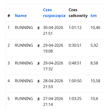
Czas
Czas
#
Name
rozpoczęcia
całkowity
km
Us
1
RUNNING
30-04-2026
1:01:12
10,46
GA
21:51
2
RUNNING
29-04-2026
0:30:51
5,92
GA
19:08
3
RUNNING
29-04-2026
0:48:51
8,58
GA
17:32
4
RUNNING
28-04-2026
1:00:50
10,58
GA
21:53
5
RUNNING
27-04-2026
1:03:25
10,6
GA
21:14