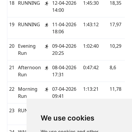
18
RUNNING
12-04-2026
1:45:30
18,35
GA
14:00
19
RUNNING
11-04-2026
1:43:12
17,97
GA
18:06
20
Evening
09-04-2026
1:02:40
10,29
ST
Run
20:25
21
Afternoon
08-04-2026
0:47:42
8,6
ST
Run
17:31
22
Morning
07-04-2026
1:13:21
11,78
ST
Run
09:41
23
RUNNING
06-04-2026
0:50:59
8,72
GA
We use cookies
17:21
We use cookies and other