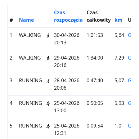
Czas
Czas
#
Name
rozpoczęcia
całkowity
km
Usł
1
WALKING
30-04-2026
1:01:53
5,64
GAR
20:13
2
WALKING
29-04-2026
1:34:00
7,29
GAR
20:16
3
RUNNING
28-04-2026
0:47:40
5,07
GAR
20:06
4
RUNNING
25-04-2026
0:50:05
5,93
GAR
13:00
5
RUNNING
25-04-2026
0:09:54
1,0
GAR
12:31