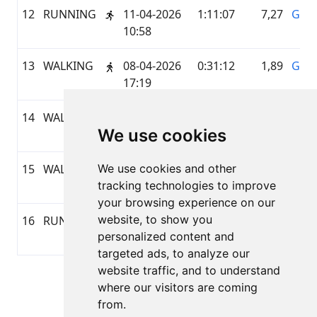
12
RUNNING
11-04-2026
1:11:07
7,27
GAR
10:58
13
WALKING
08-04-2026
0:31:12
1,89
GAR
17:19
14
WALKING
06-04-2026
0:19:15
1,02
GAR
We use cookies
12:12
15
WALKING
We use cookies and other
02-04-2026
1:09:31
5,17
GAR
tracking technologies to improve
20:36
your browsing experience on our
website, to show you
16
RUNNING
01-04-2026
0:48:14
5,44
GAR
personalized content and
19:52
targeted ads, to analyze our
website traffic, and to understand
Strona 1 z 1
where our visitors are coming
Suma 16 Wyniki
from.