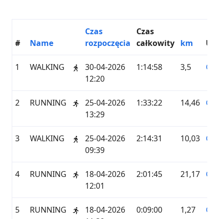
Czas
Czas
#
Name
rozpoczęcia
całkowity
km
Us
1
WALKING
30-04-2026
1:14:58
3,5
GA
12:20
2
RUNNING
25-04-2026
1:33:22
14,46
GA
13:29
3
WALKING
25-04-2026
2:14:31
10,03
GA
09:39
4
RUNNING
18-04-2026
2:01:45
21,17
GA
12:01
5
RUNNING
18-04-2026
0:09:00
1,27
GA