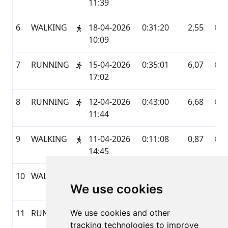
11:39
6
WALKING
18-04-2026
0:31:20
2,55
GA
10:09
7
RUNNING
15-04-2026
0:35:01
6,07
GA
17:02
8
RUNNING
12-04-2026
0:43:00
6,68
GA
11:44
9
WALKING
11-04-2026
0:11:08
0,87
GA
14:45
10
WALKING
11-04-2026
0:21:39
1,15
GA
We use cookies
10:12
11
RUNNING
We use cookies and other
10-04-2026
1:00:00
9,31
GA
tracking technologies to improve
17:05