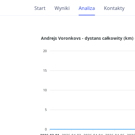
Start
Wyniki
Analiza
Kontakty
Andrejs Voronkovs - dystans całkowity (km) 
20
15
10
5
0