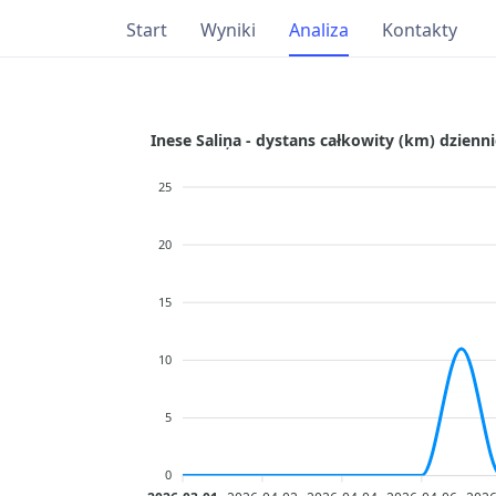
Start
Wyniki
Analiza
Kontakty
Inese Saliņa - dystans całkowity (km) dzienn
25
20
15
10
5
0