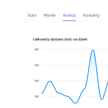
Start
Wyniki
Analiza
Kontakty
Całkowity dystans (km) na dzień
800
600
400
200