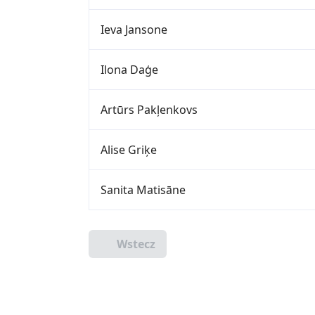
Ieva Jansone
Ilona Daģe
Artūrs Pakļenkovs
Alise Griķe
Sanita Matisāne
Wstecz