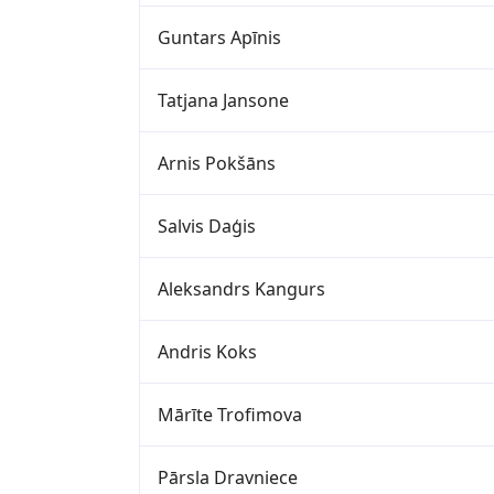
Guntars Apīnis
Tatjana Jansone
Arnis Pokšāns
Salvis Daģis
Aleksandrs Kangurs
Andris Koks
Mārīte Trofimova
Pārsla Dravniece