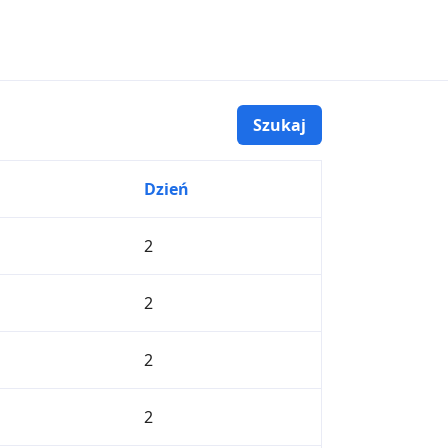
Dzień
2
2
2
2