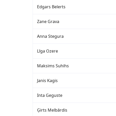
Edgars Belerts
Zane Grava
Anna Stegura
Līga Ozere
Maksims Suhihs
Janis Kagis
Inta Geguste
Ģirts Melbārdis