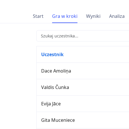
Start
Gra w kroki
Wyniki
Analiza
Uczestnik
Dace Amoliņa
Valdis Čunka
Evija Jāce
Gita Muceniece