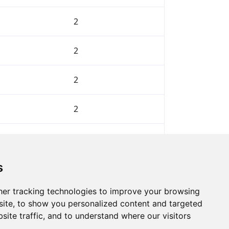
2
2
2
2
2
s
Dalej
er tracking technologies to improve your browsing
ite, to show you personalized content and targeted
site traffic, and to understand where our visitors