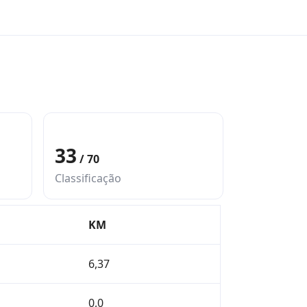
1
horas
33
/ 70
Ciclismo
Classificação
KM
6,37
0,0