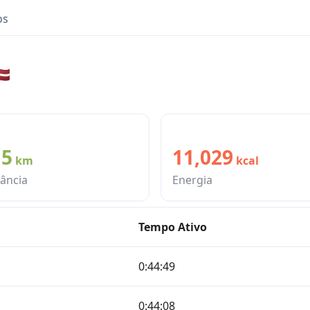
os
🇻
15
11,029
km
kcal
tância
Energia
Tempo Ativo
0:44:49
0:44:08