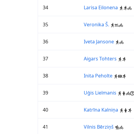
34
Larisa Eilonena
35
Veronika Š.
36
Iveta Jansone
37
Aigars Tohters
38
Inita Peholte
39
Uģis Lielmanis
40
Katrīna Kalniņa
41
Vilnis Bērziņš