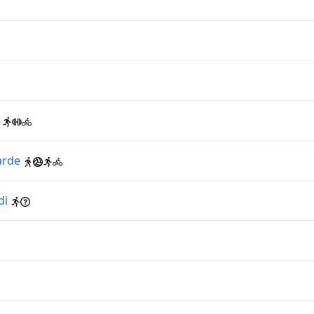
arde
di