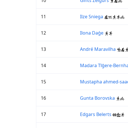
10
Gints Žeigurs
11
Ilze Sniega
12
Ilona Daģe
13
André Maravilha
14
Madara Tīģere-Bernh
15
Mustapha ahmed-saa
16
Gunta Borovska
17
Edgars Belerts