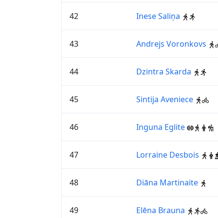
42
Inese Saliņa
43
Andrejs Voronkovs
44
Dzintra Skarda
45
Sintija Aveniece
46
Inguna Eglite
47
Lorraine Desbois
48
Diāna Martinaite
49
Elēna Brauna