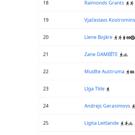
18
Raimonds Grants
19
Vjačeslavs Kostromin
20
Liene Bojāre
21
Zane DAMBĪTE
22
Mudīte Austruma
23
Līga Tīde
24
Andrejs Gerasimovs
25
Ligita Leitlande