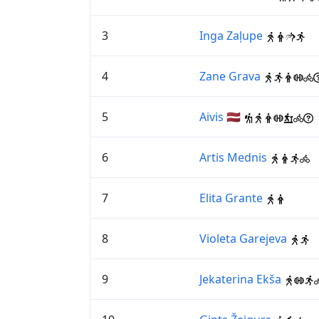
3
Inga Zaļupe
4
Zane Grava
5
Aivis 🇱🇻
6
Artis Mednis
7
Elita Grante
8
Violeta Garejeva
9
Jekaterina Ekša