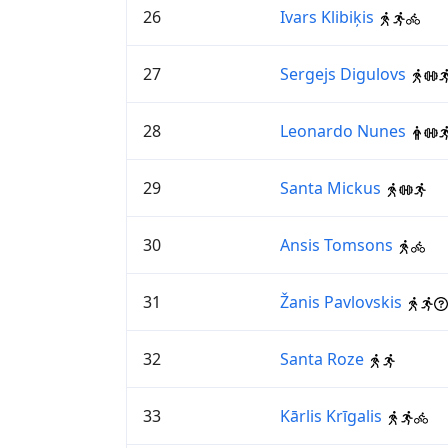
26
Ivars Klibiķis
27
Sergejs Digulovs
28
Leonardo Nunes
29
Santa Mickus
30
Ansis Tomsons
31
Žanis Pavlovskis
32
Santa Roze
33
Kārlis Krīgalis