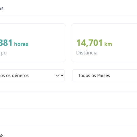
os
381
14,701
horas
km
mpo
Distância