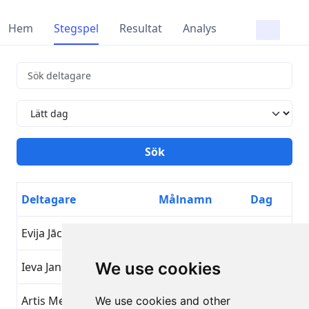
Hem
Stegspel
Resultat
Analys
Deltagare
Målnamn
Dag
Evija Jāce
Lätt dag
21
We use cookies
Ieva Jansone
Lätt dag
21
Artis Mednis
Lätt dag
21
We use cookies and other