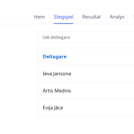
Hem
Stegspel
Resultat
Analys
Deltagare
Ieva Jansone
Artis Mednis
Evija Jāce