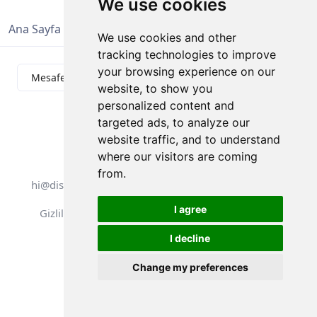
We use cookies
Ana Sayfa
Sonuçlar
Analitik
İletişim
We use cookies and other
tracking technologies to improve
your browsing experience on our
website, to show you
personalized content and
targeted ads, to analyze our
website traffic, and to understand
Tüm hakları saklıdır. DistantRace
where our visitors are coming
from.
hi@distantrace.com
+371 25425987
I agree
Gizlilik Politikası
Kullanım Koşulları
I decline
Change my preferences