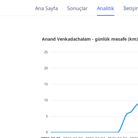
Ana Sayfa
Sonuçlar
Analitik
İletiş
Anand Venkadachalam - günlük mesafe (km)
25
20
15
10
5
0