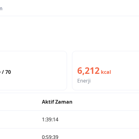
im
4
6,212
/ 70
kcal
Enerji
Aktif Zaman
1:39:14
0:59:39